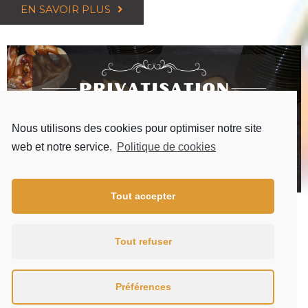
EN SAVOIR PLUS
Nous utilisons des cookies pour optimiser notre site
web et notre service.
Politique de cookies
Tout accepter
Tout refuser
Préférences
"La passion alliée à la qualité, ça donne des
"