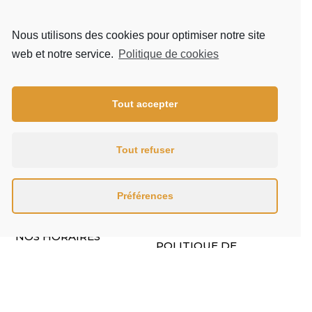
Nous utilisons des cookies pour optimiser notre site
web et notre service.
Politique de cookies
Tout accepter
Un charcutier traiteur au service de professionnels et
de particuliers à Chambéry et Aix-les-Bains.
Tout refuser
FACEBOOK
INSTAGRAM
Préférences
NOS HORAIRES
POLITIQUE DE
CONFIDENTIALITÉ
DU LUNDI AU VENDREDI
MENTIONS LÉGALES
08:30 -15:30