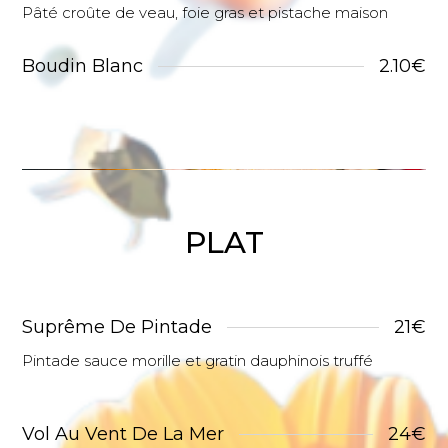
Pâté croûte de veau, foie gras et pistache maison
Boudin Blanc
2.10€
PLAT
Suprême De Pintade
21€
Pintade sauce morille et gratin dauphinois truffé
Vol Au Vent De La Mer
24€