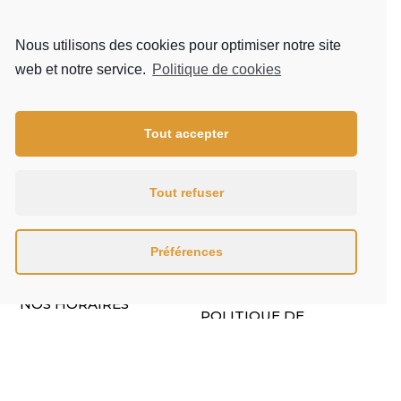
Nous utilisons des cookies pour optimiser notre site
web et notre service.
Politique de cookies
Tout accepter
Un charcutier traiteur au service de professionnels et
de particuliers à Chambéry et Aix-les-Bains.
Tout refuser
FACEBOOK
INSTAGRAM
Préférences
NOS HORAIRES
POLITIQUE DE
CONFIDENTIALITÉ
DU LUNDI AU VENDREDI
MENTIONS LÉGALES
08:30 -15:30