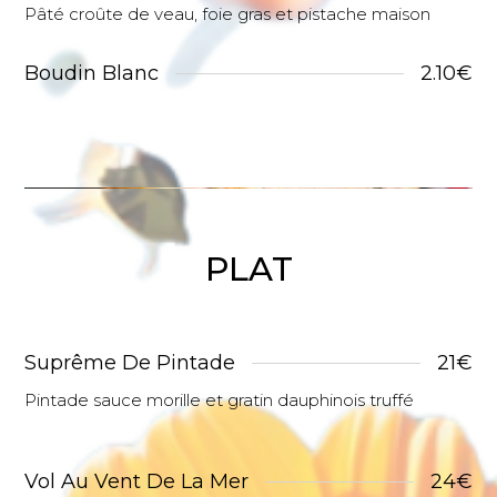
Pâté croûte de veau, foie gras et pistache maison
Boudin Blanc
2.10€
PLAT
Suprême De Pintade
21€
Pintade sauce morille et gratin dauphinois truffé
Vol Au Vent De La Mer
24€